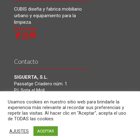
CUBIS diseña y fabrica mobiliario
urbano y equipamiento para la
limpieza.
Aviso legal
Contacto
SIGUERTA, S.L.
Passatge Criadero núm. 1
P.I. Sota el Molí
08160 Montmeló. Barcelona
Usamos cookies en nuestro sitio web para brindarle la
(España)
experiencia más relevante al recordar sus preferencias y
Tel.: +(34) 93 464 32 37
repetir las visitas. Al hacer clic en "Aceptar", acepta el uso
Fax: +(34) 93 464 48 31
de TODAS las cookies.
contactoweb@cubis.es
AJUSTES
ACEPTAR