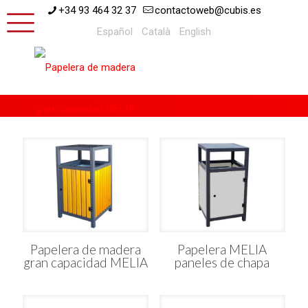
+34 93 464 32 37
contactoweb@cubis.es
Español
Català
English
Papelera de madera
Papelera MELIA
gran capacidad MELIA
paneles de chapa