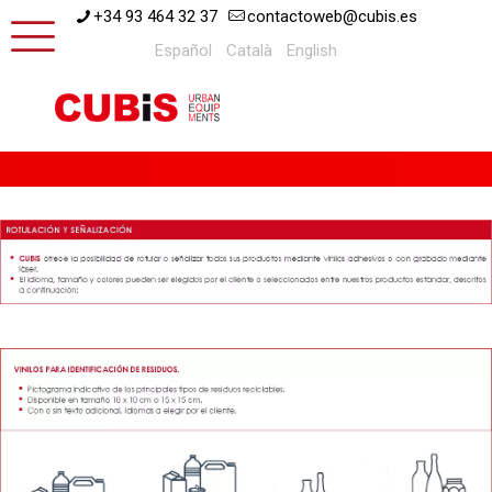
+34 93 464 32 37
contactoweb@cubis.es
Español
Català
English