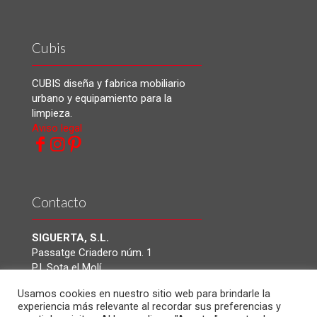
Cubis
CUBIS diseña y fabrica mobiliario
urbano y equipamiento para la
limpieza.
Aviso legal
Contacto
SIGUERTA, S.L.
Passatge Criadero núm. 1
P.I. Sota el Molí
08160 Montmeló. Barcelona
Usamos cookies en nuestro sitio web para brindarle la
(España)
experiencia más relevante al recordar sus preferencias y
Tel.: +(34) 93 464 32 37