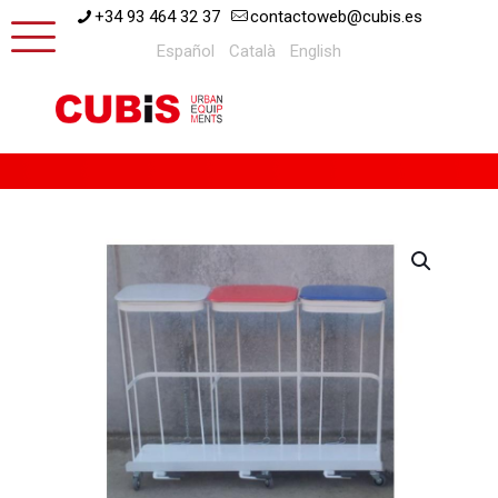
+34 93 464 32 37
contactoweb@cubis.es
Español
Català
English