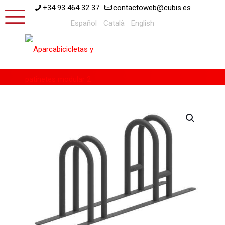
+34 93 464 32 37
contactoweb@cubis.es
Español
Català
English