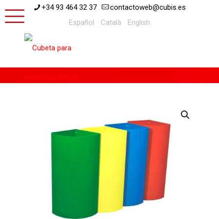
+34 93 464 32 37
contactoweb@cubis.es
Español
Català
English