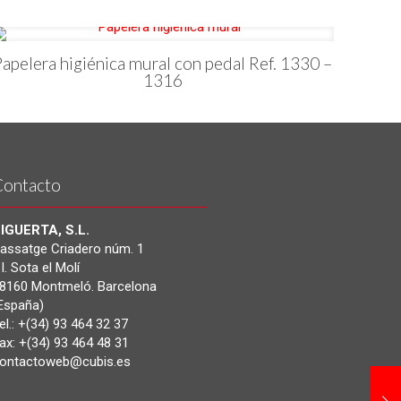
Papelera higiénica mural con pedal Ref. 1330 –
1316
Contacto
IGUERTA, S.L.
assatge Criadero núm. 1
.I. Sota el Molí
8160 Montmeló. Barcelona
España)
el.: +(34) 93 464 32 37
ax: +(34) 93 464 48 31
ontactoweb@cubis.es