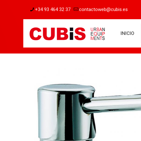
+34 93 464 32 37
contactoweb@cubis.es
INICIO