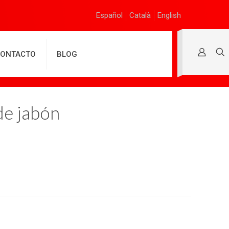
Español
Català
English
ONTACTO
BLOG
de jabón