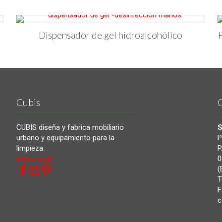
Dispensador de gel hidroalcohólico
Cubis
CUBIS diseña y fabrica mobiliario
S
urbano y equipamiento para la
P
limpieza.
P
Aviso legal
0
(
T
F
c