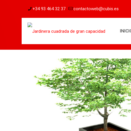
+34 93 464 32 37
contactoweb@cubis.es
INICI