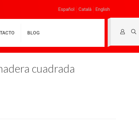
Español
Català
English
TACTO
BLOG
madera cuadrada