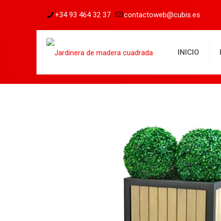
+34 93 464 32 37
contactoweb@cubis.es
INICIO