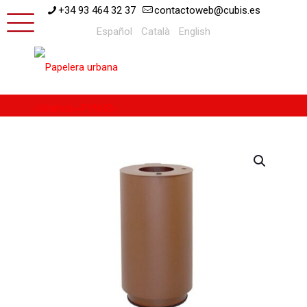
+34 93 464 32 37
contactoweb@cubis.es
Español
Català
English