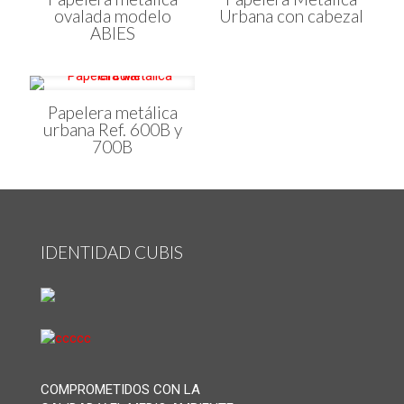
ovalada modelo
Urbana con cabezal
ABIES
Papelera metálica
urbana Ref. 600B y
700B
IDENTIDAD CUBIS
COMPROMETIDOS CON LA