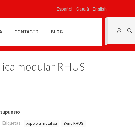
Español
Català
English
A
CONTACTO
BLOG
álica modular RHUS
esupuesto
Etiquetas:
papelera metálica
Serie RHUS