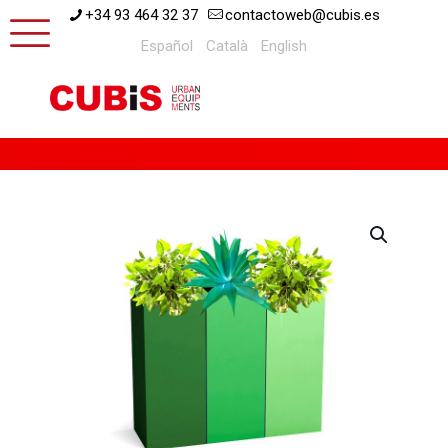
+34 93 464 32 37
contactoweb@cubis.es
Español
Català
English